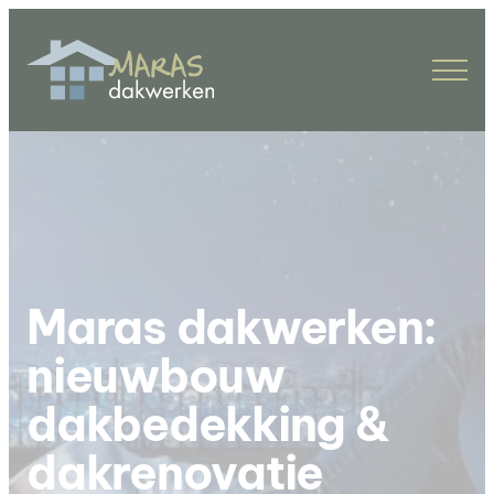
NL
Maras dakwerken:
nieuwbouw
dakbedekking &
dakrenovatie