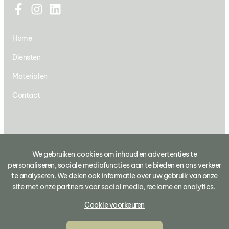
Home
Diensten
Materialen
Contact
2023 Maras dakwerken. All rights reserved.
We gebruiken cookies om inhoud en advertenties te
personaliseren, sociale mediafuncties aan te bieden en ons verkeer
Privacy Policy
te analyseren. We delen ook informatie over uw gebruik van onze
site met onze partners voor social media, reclame en analytics.
Cookie voorkeuren